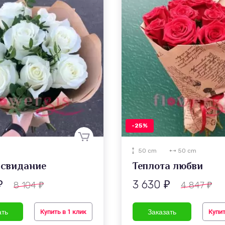
-25%
50 cm
50 cm
 свидание
Теплота любви
3 630
8 104
4 847
₽
₽
₽
₽
Купить в 1 клик
Купит