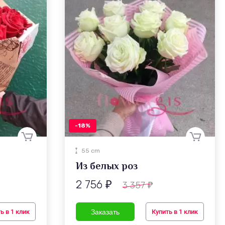
-18%
55 cm
Из белых роз
2 756
3 357
₽
₽
ь в 1 клик
Купить в 1 клик