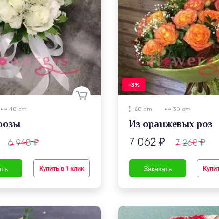
-3%
40 cm
60 cm
30 cm
розы
Из оранжевых роз
7 062
6 948
7 268
₽
₽
₽
Купить в 1 клик
Купит