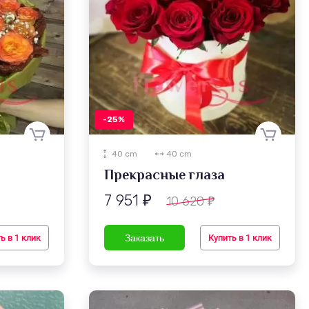
-25%
40 cm
40 cm
Прекрасные глаза
7 951
10 620
₽
₽
ь в 1 клик
Купить в 1 клик