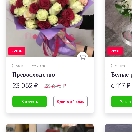
-20%
-12%
50 m
70 m
60 cm
Превосходство
Белые 
23 052
6 117
28 646
₽
₽
₽
Купить в 1 клик