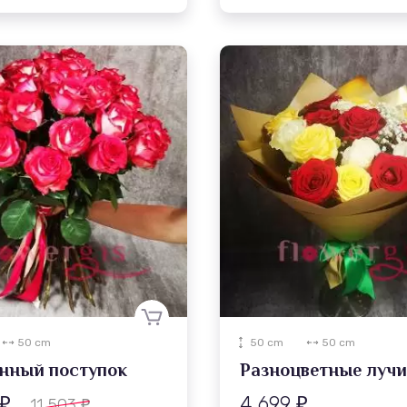
50 cm
50 cm
50 cm
нный поступок
Разноцветные луч
4 699
11 503
₽
₽
₽