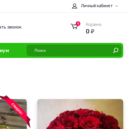
Личный кабинет
0
Корзина
ать звонок
0
₽
иум
СКИДКА!