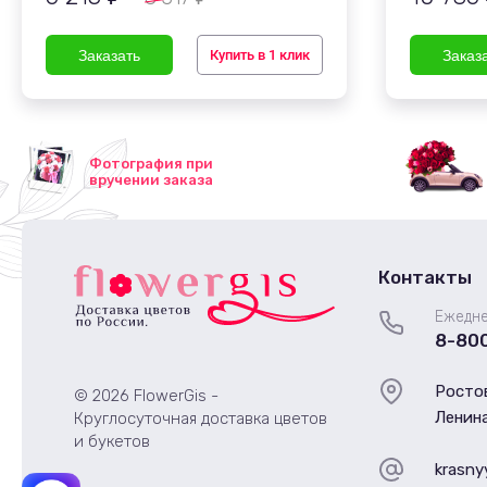
Купить в 1 клик
Фотография при
вручении заказа
Контакты
Ежедне
8-80
Ростов
© 2026 FlowerGis -
Ленина
Круглосуточная доставка цветов
и букетов
krasny