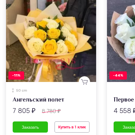
-11%
-44%
50 cm
Ангельский полет
Первое
7 805
4 558
8 780
₽
₽
Купить в 1 клик