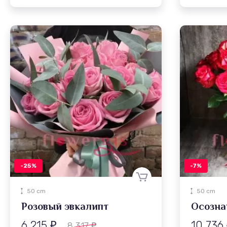
-25%
-7%
50 cm
50 cm
Розовый эвкалипт
Осозна
6 215
10 736
8 317
₽
₽