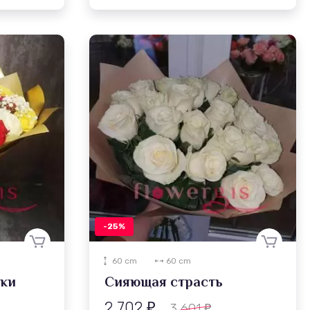
-25%
60 cm
60 cm
ики
Сияющая страсть
2 702
3 601
₽
₽