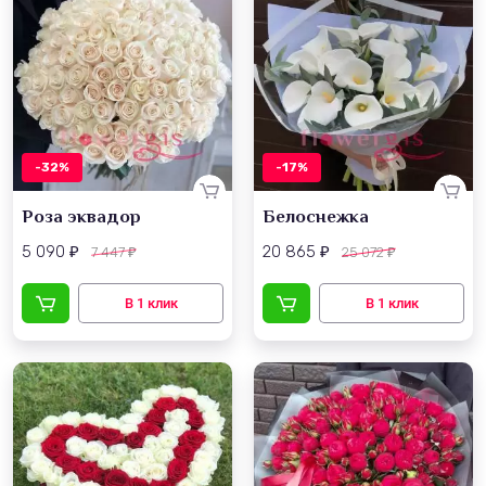
-32%
-17%
Роза эквадор
Белоснежка
5 090
20 865
7 447
25 072
₽
₽
₽
₽