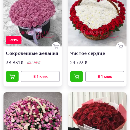
-21%
Сокровенные желания
Чистое сердце
38 831
24 793
49 137
₽
₽
₽