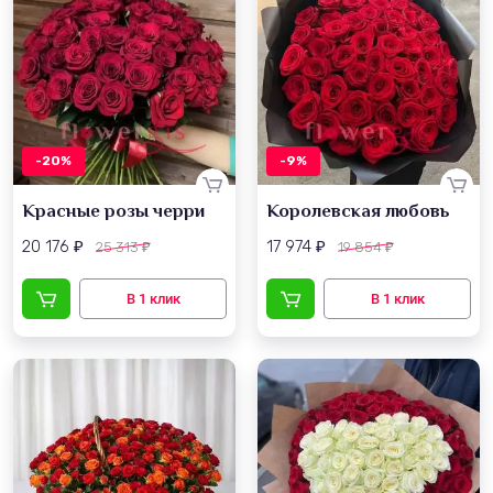
-20%
-9%
Красные розы черри
Королевская любовь
20 176
17 974
25 313
19 854
₽
₽
₽
₽