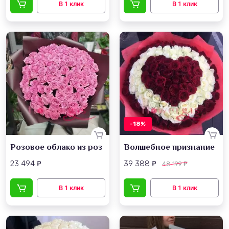
-18%
Розовое облако из роз
Волшебное признание
23 494
39 388
48 199
₽
₽
₽