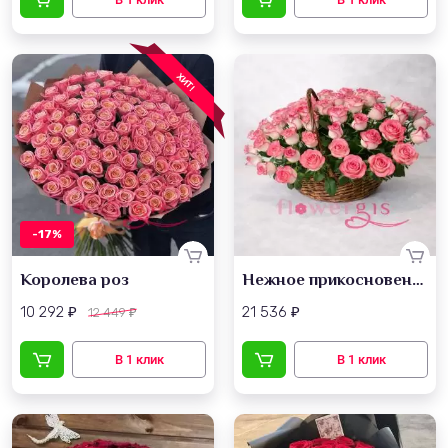
ХИТ!
-17%
Королева роз
Нежное прикосновение
10 292
21 536
12 449
₽
₽
₽