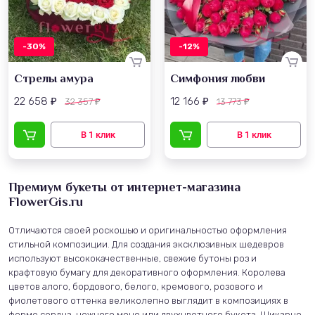
-30%
-12%
Стрелы амура
Симфония любви
22 658
12 166
32 357
13 773
₽
₽
₽
₽
Премиум букеты от интернет-магазина
FlowerGis.ru
Отличаются своей роскошью и оригинальностью оформления
стильной композиции. Для создания эксклюзивных шедевров
используют высококачественные, свежие бутоны роз и
крафтовую бумагу для декоративного оформления. Королева
цветов алого, бордового, белого, кремового, розового и
фиолетового оттенка великолепно выглядит в композициях в
форме сердца, нежного моно или двухцветного букета. Шикарно