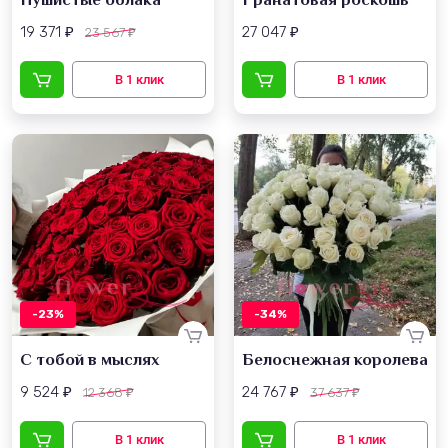
19 371
27 047
23 567
₽
₽
₽
-23%
-34%
С тобой в мыслях
Белоснежная королева
9 524
24 767
12 368
37 637
₽
₽
₽
₽