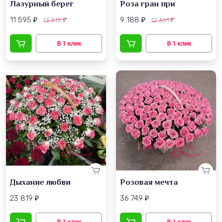
Лазурный берег
Роза гран при
11 595
9 188
13 515
12 361
₽
₽
₽
₽
Дыхание любви
Розовая мечта
23 819
36 749
₽
₽