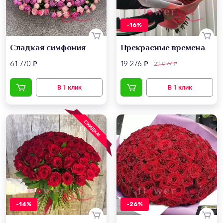
-16%
Сладкая симфония
Прекрасные времена
61 770
19 276
22 977
₽
₽
₽
СКИДКА!
-14%
-26%