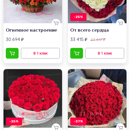
-25%
Огненное настроение
От всего сердца
30 694
33 415
44 467
₽
₽
₽
-25%
-37%