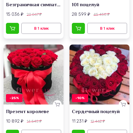
Безграничная симпатия
101 поцелуй
15 036
28 599
20 067
45 458
₽
₽
₽
₽
-25%
-10%
Презент королеве
Сердечный поцелуй
10 892
11 231
14 545
12 462
₽
₽
₽
₽