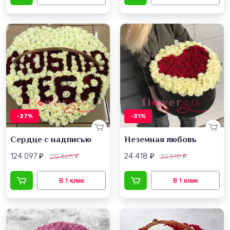
-27%
-31%
Сердце с надписью
Неземная любовь
124 097
24 418
170 828
35 518
₽
₽
₽
₽