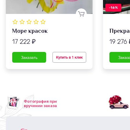
-16%
Море красок
Прекра
17 222
19 276
₽
Купить в 1 клик
Фотография при
вручении заказа