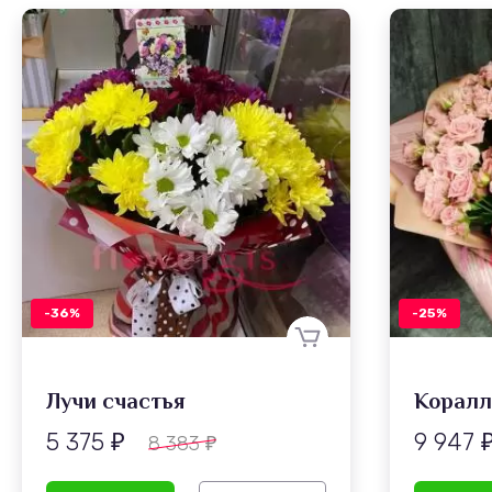
-36%
-25%
Лучи счастья
5 375
9 947
8 383
₽
₽