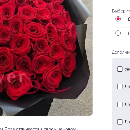
Выберит
Дополни
Ув
До
До
До
ая Роза отличается в своем ценовом