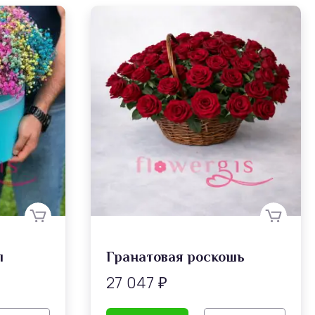
л
Гранатовая роскошь
27 047
₽