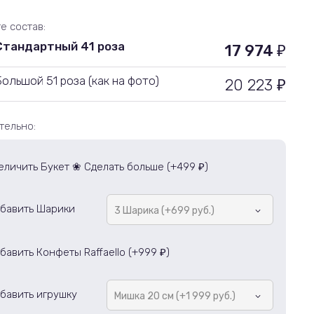
е состав:
Стандартный 41 роза
17 974
₽
Большой 51 роза (как на фото)
20 223
₽
тельно:
еличить Букет ❀ Сделать больше (+
499
)
₽
бавить Шарики
3 Шарика (+699 руб.)
бавить Конфеты Raffaello (+
999
)
₽
бавить игрушку
Мишка 20 см (+1 999 руб.)