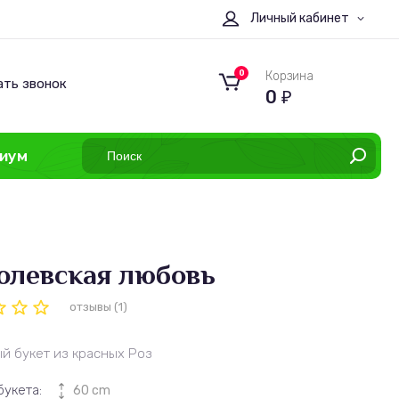
Личный кабинет
0
Корзина
ать звонок
0
₽
иум
олевская любовь
отзывы (1)
й букет из красных Роз
букета:
60 cm