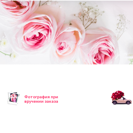
Фотография при
вручении заказа