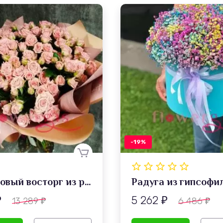
-19%
Коралловый восторг из роз
Радуга из гипсофи
5 262
13 289
6 486
₽
₽
₽
₽