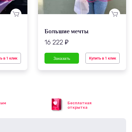
Большие мечты
16 222
₽
ь в 1 клик
Купить в 1 клик
ным
Бесплатная
открытка