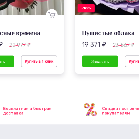
-18%
сные времена
Пушистые облака
19 371
22 977
23 567
₽
₽
₽
₽
Купить в 1 клик
Купит
Бесплатная и быстрая
Скидки постоян
доставка
покупателям