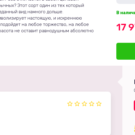
ычных? Этот сорт один из тех который
озданный вид намного дольше.
В налич
мволизирует настоящую, и искреннюю
17 
 подойдет на любое торжество, на любое
 красота не оставит равнодушным абсолютно