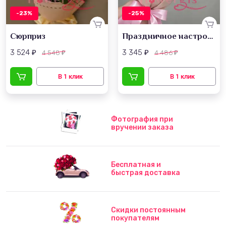
-23%
-25%
Сюрприз
Праздничное настроение
3 524
3 345
4 548
4 486
₽
₽
₽
₽
Фотография при
вручении заказа
Бесплатная и
быстрая доставка
Скидки постоянным
покупателям