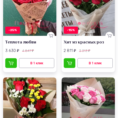
-25%
-15%
Теплота любви
Хит из красных роз
3 630
2 811
4 847
3 313
₽
₽
₽
₽