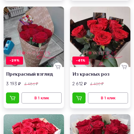
-29%
-41%
Прекрасный взгляд
Из красных роз
3 193
2 612
4 486
4 400
₽
₽
₽
₽