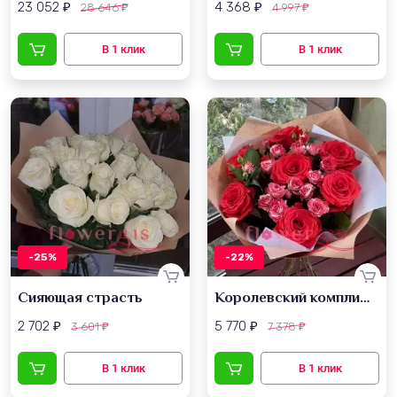
23 052
4 368
28 646
4 997
₽
₽
₽
₽
-25%
-22%
Сияющая страсть
Королевский комплимент
2 702
5 770
3 601
7 378
₽
₽
₽
₽