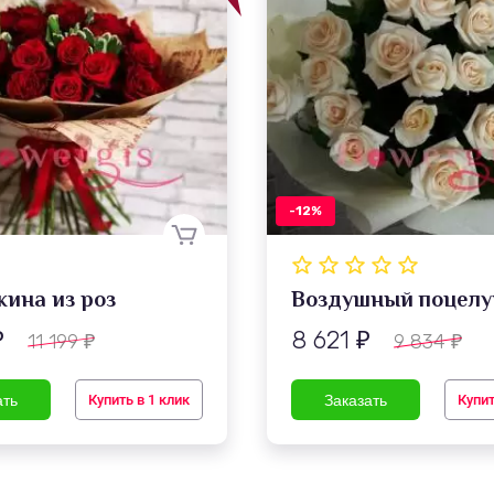
-12%
ина из роз
Воздушный поцелу
8 621
11 199
9 834
₽
₽
₽
₽
Купить в 1 клик
Купит