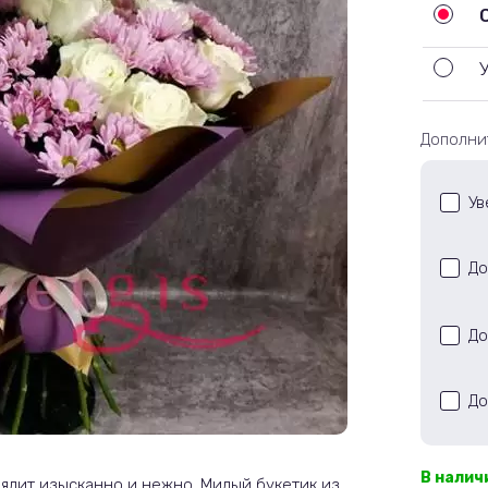
Дополни
Ув
До
До
До
В налич
лядит изысканно и нежно. Милый букетик из