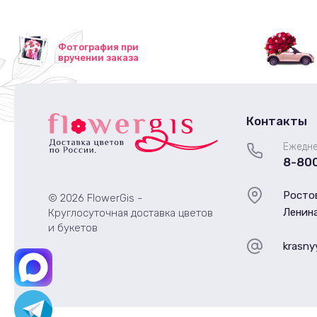
Фотография при
вручении заказа
Контакты
Ежедне
8-80
Ростов
© 2026 FlowerGis -
Ленина
Круглосуточная доставка цветов
и букетов
krasny