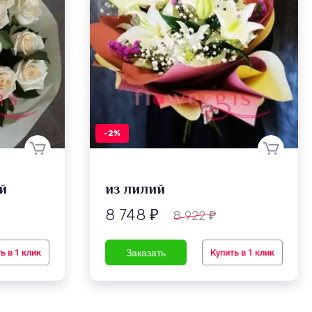
-2%
й
из лилий
8 748
8 922
₽
₽
ь в 1 клик
Купить в 1 клик