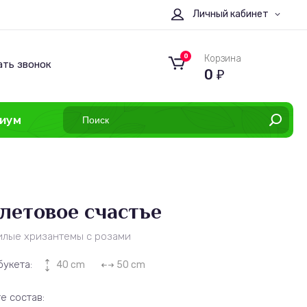
Личный кабинет
0
Корзина
ать звонок
0
₽
иум
летовое счастье
илые хризантемы с розами
букета:
40 cm
50 cm
е состав: