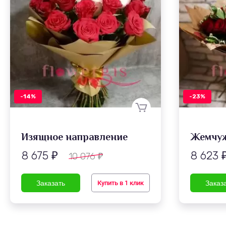
-14%
-23%
Изящное направление
Жемчуж
8 675
8 623
10 076
₽
₽
Купить в 1 клик