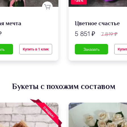
-25%
я мечта
Цветное счастье
5 851
7 819
₽
₽
₽
Купить в 1 клик
Купит
Букеты с похожим составом
СКИДКА!