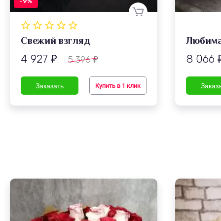
-9%
Свежий взгляд
Любима
4 927
8 066
5 396
₽
₽
Купить в 1 клик