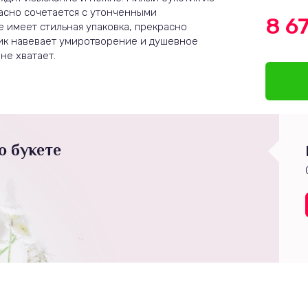
асно сочетается с утонченными
8 6
 имеет стильная упаковка, прекрасно
ик навевает умиротворение и душевное
не хватает.
о букете