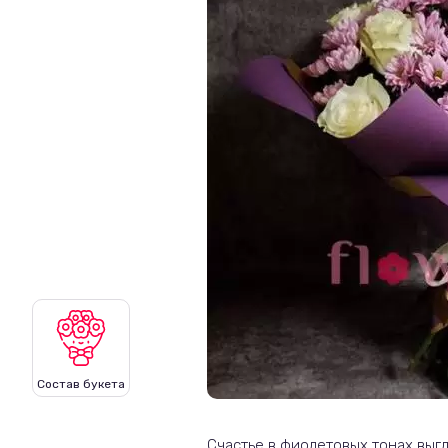
Состав букета
Счастье в фиолетовых тонах выг