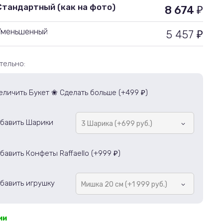
Стандартный (как на фото)
8 674
₽
Уменьшенный
5 457
₽
тельно:
еличить Букет ❀ Сделать больше (+
499
)
₽
бавить Шарики
3 Шарика (+699 руб.)
бавить Конфеты Raffaello (+
999
)
₽
бавить игрушку
Мишка 20 см (+1 999 руб.)
ии