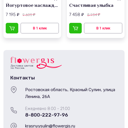
Йогуртовое наслаждение
Счастливая улыбка
7 195
7 458
9 605
8 934
₽
₽
₽
₽
Контакты
Ростовская область, Красный Сулин, улица
Ленина, 26А
Ежедневно 8:00 - 21:00
8-800-222-97-96
krasnyysulin@flowergis.ru