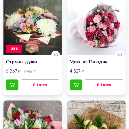
-25%
Струны души
Микс из Гвоздик
6 867
4 527
9 162
₽
₽
₽