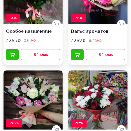
-6%
-11%
Особое назначение
Вальс ароматов
7 355
7 369
7 819
8 274
₽
₽
₽
₽
-25%
-17%