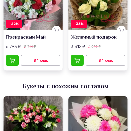
-22%
-33%
Прекрасный Май
Желанный подарок
6 793
3 312
8 714
4 929
₽
₽
₽
₽
Букеты с похожим составом