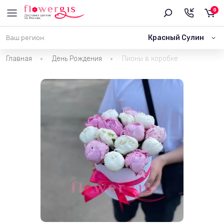
0
Красный Сулин
Ваш регион:
Главная
День Рождения
Пионы в коробке