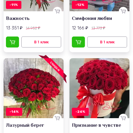
-11%
-12%
Важность
Симфония любви
13 351
12 166
14 952
13 773
₽
₽
₽
₽
СКИДКА!
-14%
-24%
Лазурный берег
Признание в чувстве