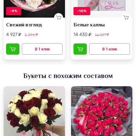
-9%
-10%
Свежий взгляд
Белые каллы
4 927
14 430
5 396
16 027
₽
₽
₽
₽
Букеты с похожим составом