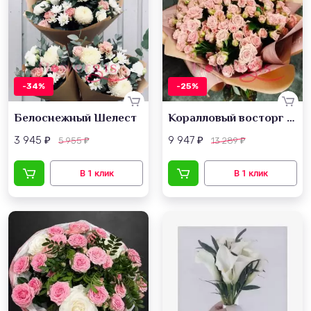
-34%
-25%
Белоснежный Шелест
Коралловый восторг из роз
3 945
9 947
5 955
13 289
₽
₽
₽
₽