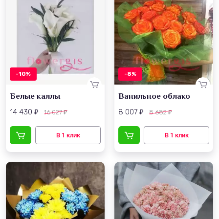
-10%
-8%
Белые каллы
Ванильное облако
14 430
8 007
16 027
8 682
₽
₽
₽
₽