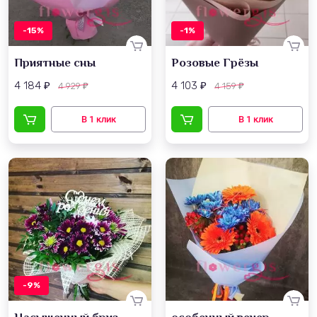
-15%
-1%
Приятные сны
Розовые Грёзы
4 184
4 103
4 929
4 159
₽
₽
₽
₽
-9%