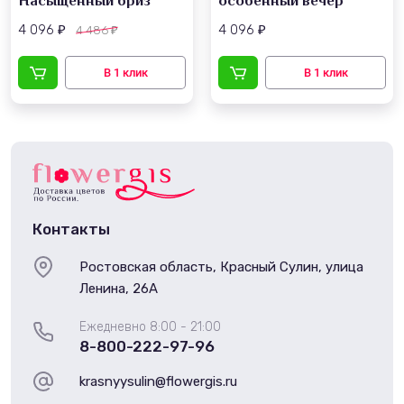
Насыщенный бриз
особенный вечер
4 096
4 096
4 486
₽
₽
₽
Контакты
Ростовская область, Красный Сулин, улица
Ленина, 26А
Ежедневно 8:00 - 21:00
8-800-222-97-96
krasnyysulin@flowergis.ru