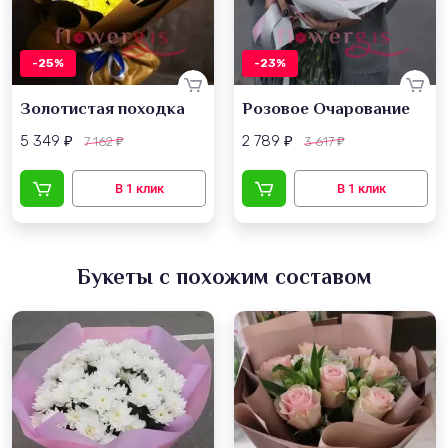
-25%
-23%
Золотистая походка
Розовое Очарование
5 349
2 789
7 162
3 617
₽
₽
₽
₽
Букеты с похожим составом