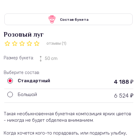
Состав букета
Розовый луг
отзывы (1)
Размер букета:
50 cm
Выберите состав:
Стандартный
4 188
₽
Большой
6 524
₽
Такая
необыкновенная
букетная
композиция
ярких
цветов
-
никогда
не
будет
обделена
вниманием
.
Когда
хочется
кого
-
то
порадовать
,
или
подарить
улыбку
,